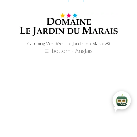
Share
Share
on
on
Facebook
X
Camping Vendée - Le Jardin du Marais©
bottom - Anglais