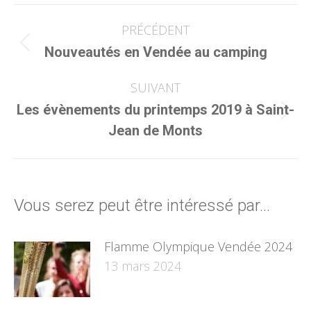
Facebook
X
Navigation
PRÉCÉDENT
article
Article
Nouveautés en Vendée au camping
précédent
:
SUIVANT
Les évènements du printemps 2019 à Saint-
Article
Jean de Monts
suivant
:
Vous serez peut être intéressé par...
Flamme Olympique Vendée 2024
13 mars 2024