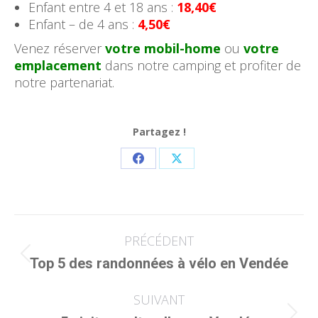
Enfant entre 4 et 18 ans :
18,40€
Enfant – de 4 ans :
4,50€
Venez réserver
votre mobil-home
ou
votre
emplacement
dans notre camping et profiter de
notre partenariat.
Partagez !
Partager
Partager
sur
sur
Facebook
X
Navigation
PRÉCÉDENT
article
Article
Top 5 des randonnées à vélo en Vendée
précédent
:
SUIVANT