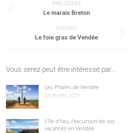
PRÉCÉDENT
article
Article
Le marais Breton
précédent
:
SUIVANT
Article
Le foie gras de Vendée
suivant
:
Vous serez peut être intéressé par...
Les Phares de Vendée
24 février 2021
L’île d’Yeu, l’excursion de vos
vacances en Vendée